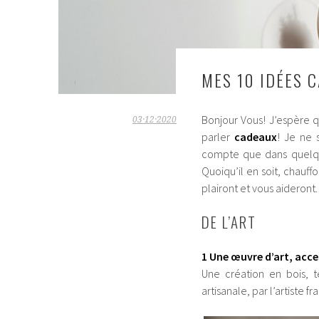
MES 10 IDÉES 
Bonjour Vous! J’espère 
03·12·2020
parler
cadeaux
! Je ne 
compte que dans quelque
Quoiqu’il en soit, chauffo
plairont et vous aideront.
DE L’ART
1 Une œuvre d’art, acce
Une création en bois, 
artisanale, par l’artiste f