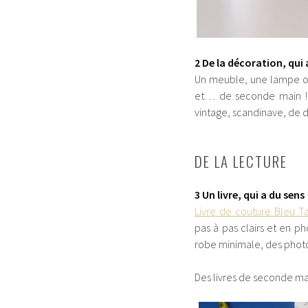
2 De la décoration, qui
Un meuble, une lampe ou
et… de seconde main ! S
vintage, scandinave, de de
DE LA LECTURE
3 Un livre, qui a du sens
Livre de couture Bleu T
pas à pas clairs et en p
robe minimale, des photos
Des livres de seconde m