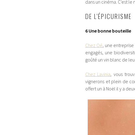
dans un cinéma. C’est le 
DE L’ÉPICURISME
6 Une bonne bouteille
Chez Oé
, une entreprise
engagés, une biodiversité
goûté un vin blanc de leu
Chez Lavinia
, vous trou
vignerons et plein de con
offert un à Noël il y a de