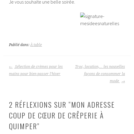
Je vous souhaite une belle soirée.
Publié dans:
À table
NAVIGATION
Sélection de crèmes pour les
Troc, location,… les nouvelles
DES
mains pour bien passer l’hiver
façons de consommer la
ARTICLES
mode
2 RÉFLEXIONS SUR “
MON ADRESSE
COUP DE CŒUR DE CRÊPERIE À
QUIMPER
”