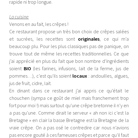
rapide ni trop longue.
La cuisine
Venons en au fait, les crêpes !
Ce restaurant propose un très bon choix de crêpes salées
et sucrées, les recettes sont
originales
, ce qui m’a
beaucoup plu. Pour les plus classiques pas de panique, on
trouve tout de même les recettes traditionnelles. Ce que
j’ai apprécié en plus du fait que bon nombre d’ingrédients
soient
BIO
(les farines, infusions, lait de la ferme, jus de
pommes…), c’est qu’ils soient
locaux
: andouilles, algues,
jus de fruit, cidre, lait.
En dinant dans ce restaurant j’ai appris ce qu’était le
chouchen (sympa ce goût de miel mais franchement trop
fort pour moi !) mais surtout qu’une crêpe bretonne il n’y en
a pas qu’une. Comme dirait le serveur « ah non ici c’est la
Bretagne » en clair la basse Bretagne est la Bretagne de la
vraie crêpe. On a pas osé le contredire car nous n’avions
pas encore gouté à ces fameuses crêpes et parce qu’il faut