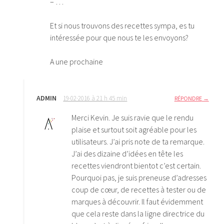
– …
Et si nous trouvons des recettes sympa, es tu
intéressée pour que nous te les envoyons?
A une prochaine
ADMIN
19·02·2016 à 21 h 45 min
RÉPONDRE
Merci Kevin. Je suis ravie que le rendu
plaise et surtout soit agréable pour les
utilisateurs. J’ai pris note de ta remarque.
J’ai des dizaine d’idées en tête les
recettes viendront bientot c’est certain.
Pourquoi pas, je suis preneuse d’adresses
coup de cœur, de recettes à tester ou de
marques à découvrir. Il faut évidemment
que cela reste dans la ligne directrice du