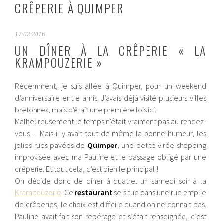
CRÊPERIE À QUIMPER
17·02·2016
UN DÎNER À LA CRÊPERIE « LA
KRAMPOUZERIE »
Récemment, je suis allée à Quimper, pour un weekend
d’anniversaire entre amis. J’avais déjà visité plusieurs villes
bretonnes, mais c’était une première fois ici.
Malheureusement le temps n’était vraiment pas au rendez-
vous…
Mais il y avait tout de même la bonne humeur, les
jolies rues pavées de
Quimper
, une petite virée shopping
improvisée avec ma Pauline et le passage obligé par une
crêperie. Et tout cela, c’est bien le principal !
On décide donc de diner à quatre, un samedi soir à la
Krampouzerie
. Ce
restaurant
se situe dans une rue emplie
de crêperies, le choix est difficile quand on ne connait pas.
Pauline avait fait son repérage et s’était renseignée, c’est