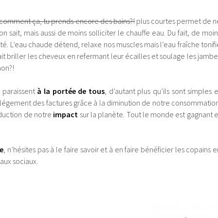
comment ça, tu prends encore des bains?!
plus courtes permet de n
 on sait, mais aussi de moins solliciter le chauffe eau. Du fait, de moin
é. L’eau chaude détend, relaxe nos muscles mais l’eau fraîche tonifi
 fait briller les cheveux en refermant leur écailles et soulage les jambe
non?!
 paraissent
à la portée de tous
, d’autant plus qu’ils sont simples e
 l’allégement des factures grâce à la diminution de notre consommation
duction de notre
impact
sur la planète. Tout le monde est gagnant e
le
, n’hésites pas à le faire savoir et à en faire bénéficier les copains e
eaux sociaux.