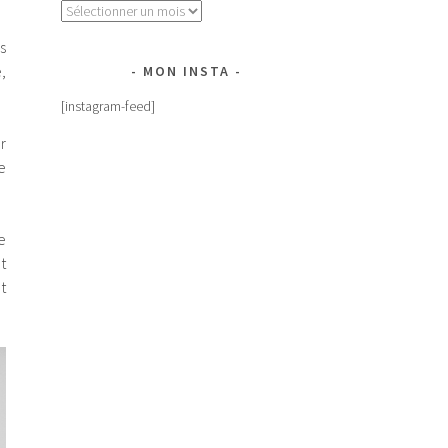
Archives
s
,
MON INSTA
[instagram-feed]
r
e
e
t
t