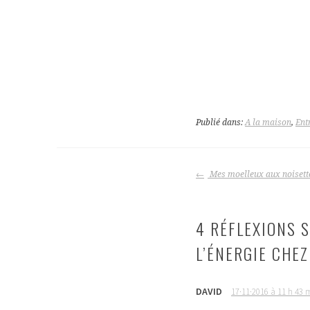
Publié dans:
A la maison
,
Ent
NAVIGATION
Mes moelleux aux noisette
DES
ARTICLES
4 RÉFLEXIONS S
L’ÉNERGIE CHEZ
DAVID
17·11·2016 à 11 h 43 