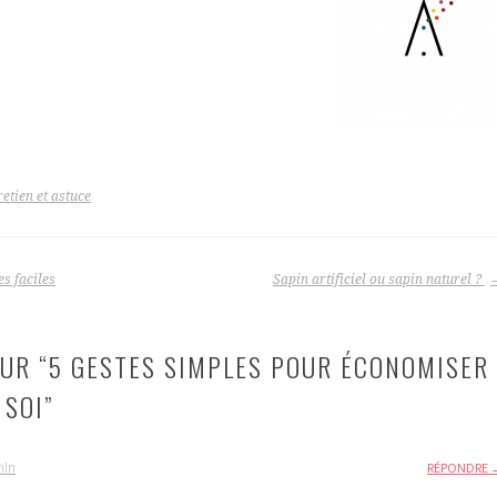
retien et astuce
s faciles
Sapin artificiel ou sapin naturel ?
UR “
5 GESTES SIMPLES POUR ÉCONOMISER
 SOI
”
min
RÉPONDRE