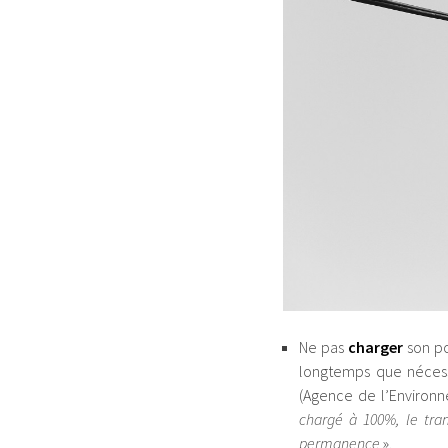
Ne pas
charger
son po
longtemps que nécessa
(Agence de l’Environn
chargé à 100%, le tran
permanence
».