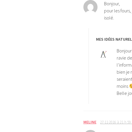
Bonjour,
pour les fours,
isolé.
MES IDÉES NATURE
Bonjour
ravie de
l’inform
bien je 
seraien
moins
Belle j
MELINE
27·11·2016 à 21 h 59