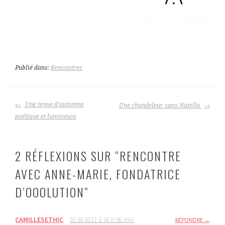
Publié dans:
Rencontres
NAVIGATION
Une tenue d’automne
Une chandeleur sans Nutella
DES
poétique et lumineuse
ARTICLES
2 RÉFLEXIONS SUR “
RENCONTRE
AVEC ANNE-MARIE, FONDATRICE
D’OOOLUTION
”
CAMILLESETHIC
20·10·2017 à 16 h 56 min
RÉPONDRE