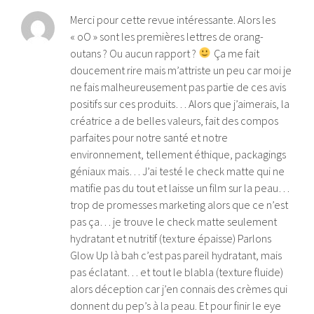
Merci pour cette revue intéressante. Alors les
« oO » sont les premières lettres de orang-
outans ? Ou aucun rapport ?
Ça me fait
doucement rire mais m’attriste un peu car moi je
ne fais malheureusement pas partie de ces avis
positifs sur ces produits… Alors que j’aimerais, la
créatrice a de belles valeurs, fait des compos
parfaites pour notre santé et notre
environnement, tellement éthique, packagings
géniaux mais… J’ai testé le check matte qui ne
matifie pas du tout et laisse un film sur la peau…
trop de promesses marketing alors que ce n’est
pas ça… je trouve le check matte seulement
hydratant et nutritif (texture épaisse) Parlons
Glow Up là bah c’est pas pareil hydratant, mais
pas éclatant… et tout le blabla (texture fluide)
alors déception car j’en connais des crèmes qui
donnent du pep’s à la peau. Et pour finir le eye