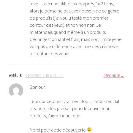
love… aucune utilité, alors après j’ai 21 ans,
alors je pense ne pas avoir besoin de ce genre
de produits (j’ai voulu testé mon premier
contour des yeux) et non non non. Je
m’attendais quand même à un produits
décongestionnant et frais, mais non, limite je ne
vois pas de différence avec une des crèmes et
le contour des yeux.
AMÉLIE
01·06·2020 à 18 h 08 min
RÉPONDRE
Bonjour,
Leur concept est vraiment top ! J’ai pris leur kit
peaux mixtes-grasses pour découvrir leurs
produits, j’aime beaucoup !
Merci pour cette découverte